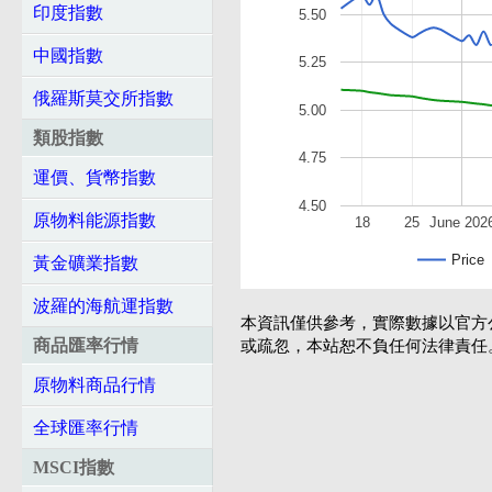
印度指數
5.50
中國指數
5.25
俄羅斯莫交所指數
5.00
類股指數
4.75
運價、貨幣指數
4.50
原物料能源指數
18
25
June 202
Price
黃金礦業指數
波羅的海航運指數
本資訊僅供參考，實際數據以官方
商品匯率行情
或疏忽，本站恕不負任何法律責任
原物料商品行情
全球匯率行情
MSCI指數