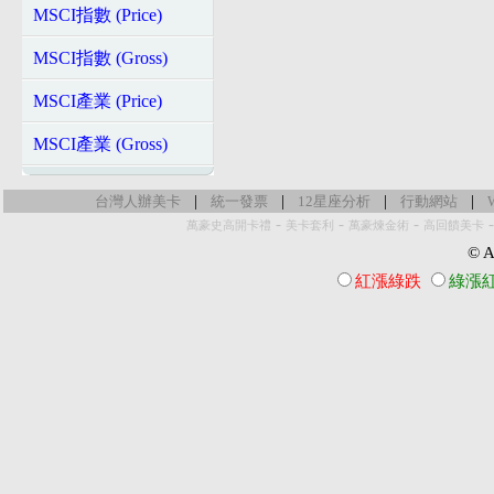
MSCI指數 (Price)
MSCI指數 (Gross)
MSCI產業 (Price)
MSCI產業 (Gross)
|
|
|
|
台灣人辦美卡
統一發票
12星座分析
行動網站
-
-
-
萬豪史高開卡禮
美卡套利
萬豪煉金術
高回饋美卡
© Al
紅漲綠跌
綠漲