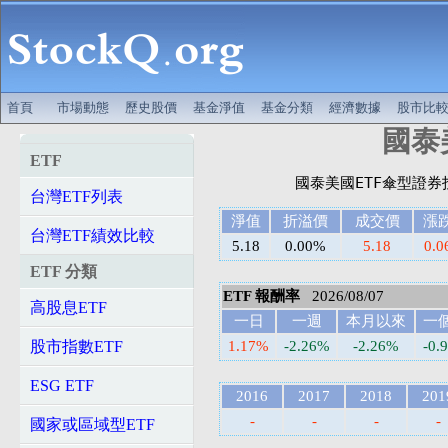
首頁
市場動態
歷史股價
基金淨值
基金分類
經濟數據
股市比
國泰美
ETF
台灣ETF列表
淨值
折溢價
成交價
漲
台灣ETF績效比較
5.18
0.00%
5.18
0.0
ETF 分類
ETF 報酬率
2026/08/07
高股息ETF
一日
一週
本月以來
一
股市指數ETF
1.17%
-2.26%
-2.26%
-0.
ESG ETF
2016
2017
2018
201
-
-
-
-
國家或區域型ETF