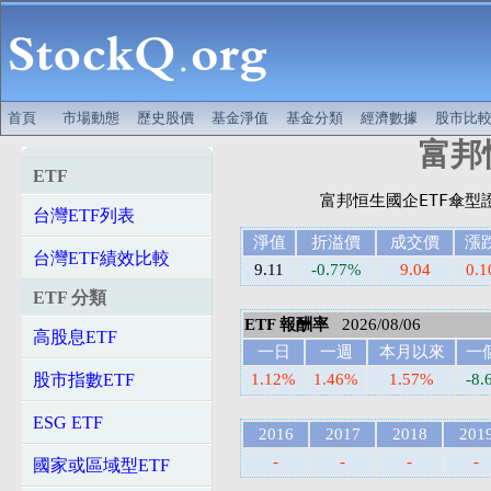
首頁
市場動態
歷史股價
基金淨值
基金分類
經濟數據
股市比
富邦恒
ETF
台灣ETF列表
淨值
折溢價
成交價
漲
台灣ETF績效比較
9.11
-0.77%
9.04
0.1
ETF 分類
ETF 報酬率
2026/08/06
高股息ETF
一日
一週
本月以來
一
股市指數ETF
1.12%
1.46%
1.57%
-8.
ESG ETF
2016
2017
2018
201
-
-
-
-
國家或區域型ETF