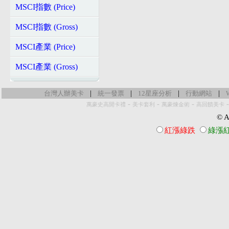
MSCI指數 (Price)
MSCI指數 (Gross)
MSCI產業 (Price)
MSCI產業 (Gross)
|
|
|
|
台灣人辦美卡
統一發票
12星座分析
行動網站
-
-
-
萬豪史高開卡禮
美卡套利
萬豪煉金術
高回饋美卡
© Al
紅漲綠跌
綠漲