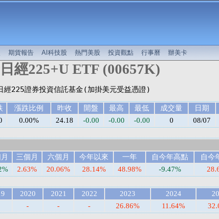
較
期貨報告
AI科技股
熱門美股
投資觀點
行事曆
辦美卡
經225+U ETF (00657K)
跌
漲跌比例
昨收
開盤
最高
最低
成交量
日期
0
0.00%
24.18
-0.00
-0.00
-0.00
0
08/07
個月
三個月
六個月
今年以來
一年
自今年高點
自今
32%
2.63%
20.06%
28.14%
48.98%
-9.47%
28.
19
2020
2021
2022
2023
2024
2
-
-
-
26.86%
11.64%
32