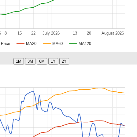
6
8
15
22
July 2026
13
20
August 2026
Price
MA20
MA60
MA120