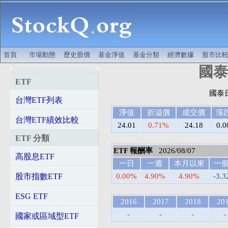
首頁
市場動態
歷史股價
基金淨值
基金分類
經濟數據
股市比
國泰日
ETF
台灣ETF列表
淨值
折溢價
成交價
漲
台灣ETF績效比較
24.01
0.71%
24.18
0.0
ETF 分類
ETF 報酬率
2026/08/07
高股息ETF
一日
一週
本月以來
一
股市指數ETF
0.00%
4.90%
4.90%
-3.
ESG ETF
2016
2017
2018
20
-
-
-
-
國家或區域型ETF