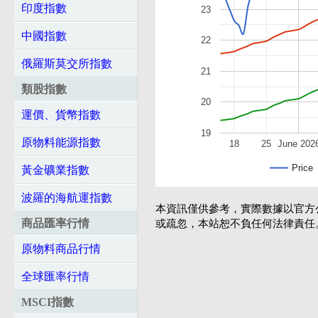
印度指數
23
中國指數
22
俄羅斯莫交所指數
21
類股指數
20
運價、貨幣指數
19
原物料能源指數
18
25
June 202
Price
黃金礦業指數
波羅的海航運指數
本資訊僅供參考，實際數據以官方
商品匯率行情
或疏忽，本站恕不負任何法律責任
原物料商品行情
全球匯率行情
MSCI指數