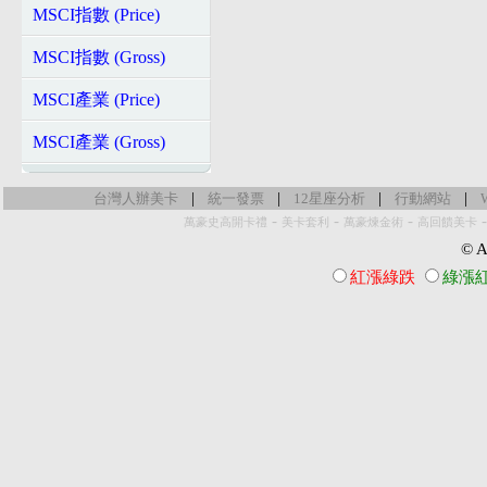
MSCI指數 (Price)
MSCI指數 (Gross)
MSCI產業 (Price)
MSCI產業 (Gross)
|
|
|
|
台灣人辦美卡
統一發票
12星座分析
行動網站
-
-
-
萬豪史高開卡禮
美卡套利
萬豪煉金術
高回饋美卡
© Al
紅漲綠跌
綠漲