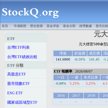
首頁
市場動態
歷史股價
基金淨值
基金分類
經濟數據
股市比
元大S
ETF
台灣ETF列表
淨值
折溢價
成交價
漲
台灣ETF績效比較
141.6800
-0.16%
141.45
-1.
ETF 分類
ETF 報酬率
2026/08/07
高股息ETF
一日
一週
本月以來
一
股市指數ETF
-0.88%
5.25%
5.25%
4.
ESG ETF
2016
2017
2018
20
-
-
-
-
國家或區域型ETF