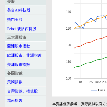
美股
美台AI科技股
140
熱門美股
130
Pelosi 裴洛西持股
三大洲股市
120
亞洲股市指數
歐洲股市、非洲指數
110
美洲股市指數
各國指數
100
美國指數
18
25
June 20
Price
台灣指數、權值股
越南指數
本資訊僅供參考，實際數據以官方