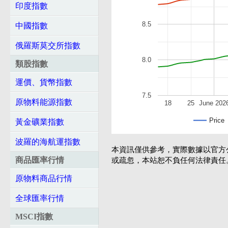
印度指數
8.5
中國指數
俄羅斯莫交所指數
8.0
類股指數
運價、貨幣指數
7.5
原物料能源指數
18
25
June 202
Price
黃金礦業指數
波羅的海航運指數
本資訊僅供參考，實際數據以官方
商品匯率行情
或疏忽，本站恕不負任何法律責任
原物料商品行情
全球匯率行情
MSCI指數