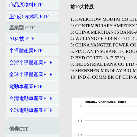
商品原物料ETF
前10大持股
正2反1 槓桿型ETF
1: KWEICHOW MOUTAI CO LTD-
2: CONTEMPORARY AMPEREX T
產業型 ETF
3: CHINA MERCHANTS BANK-A 
4: WULIANGYE YIBIN CO LTD-A
AI科技 ETF
5: CHINA YANGTZE POWER CO 
半導體產業ETF
6: PING AN INSURANCE GROUP 
7: BYD CO LTD -A (2.57%)
台灣半導體產業ETF
8: INDUSTRIAL BANK CO LTD -
9: SHENZHEN MINDRAY BIO-ME
全球半導體產業ETF
10: IND & COMM BK OF CHINA-
電動車產業ETF
台灣電動車產業ETF
Intraday Chart (Local Time)
8.9
全球電動車產業ETF
8.8
債券ETF
8.7