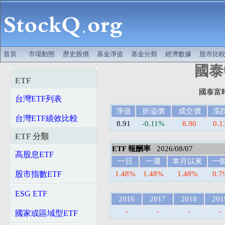
首頁
市場動態
歷史股價
基金淨值
基金分類
經濟數據
股市比
國泰中
ETF
台灣ETF列表
淨值
折溢價
成交價
漲
台灣ETF績效比較
8.91
-0.11%
8.90
0.1
ETF 分類
ETF 報酬率
2026/08/07
高股息ETF
一日
一週
本月以來
一
股市指數ETF
1.48%
1.48%
1.48%
0.7
ESG ETF
2016
2017
2018
201
-
-
-
-
國家或區域型ETF