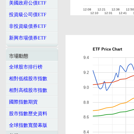
美國政府公債ETF
12:08
12:21
12:38
12:50
12:10
12:31
12:41
投資級公司債ETF
非投資級債券ETF
新興市場債券ETF
ETF Price Chart
市場動態
9.4
全球股市排行榜
9.2
相對低檔股市指數
9.0
相對高檔股市指數
國際指數期貨
8.8
股市指數歷史資料
8.6
全球指數寬螢幕版
8.4