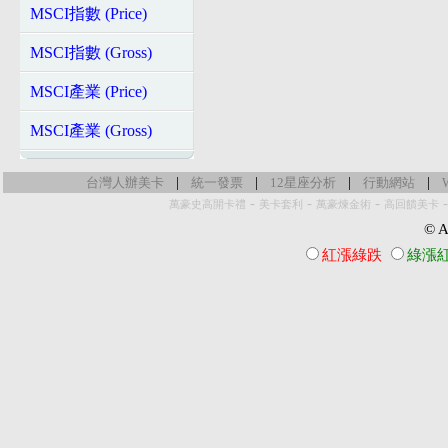
MSCI指數 (Price)
MSCI指數 (Gross)
MSCI產業 (Price)
MSCI產業 (Gross)
|
|
|
|
台灣人辦美卡
統一發票
12星座分析
行動網站
-
-
-
萬豪史高開卡禮
美卡套利
萬豪煉金術
高回饋美卡
© Al
紅漲綠跌
綠漲