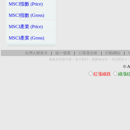
MSCI指數 (Price)
MSCI指數 (Gross)
MSCI產業 (Price)
MSCI產業 (Gross)
|
|
|
|
台灣人辦美卡
統一發票
12星座分析
行動網站
-
-
-
萬豪史高開卡禮
美卡套利
萬豪煉金術
高回饋美卡
© Al
紅漲綠跌
綠漲