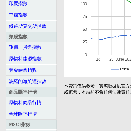
印度指數
100
中國指數
75
俄羅斯莫交所指數
50
類股指數
25
運價、貨幣指數
0
原物料能源指數
18
25
June 20
Price
黃金礦業指數
波羅的海航運指數
本資訊僅供參考，實際數據以官方
商品匯率行情
或疏忽，本站恕不負任何法律責任
原物料商品行情
全球匯率行情
MSCI指數