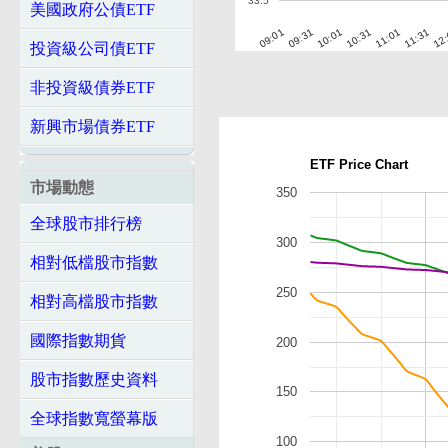
33.5
美國政府公債ETF
10:01
10:31
11:01
11:31
12
09:01
09:31
投資級公司債ETF
非投資級債券ETF
新興市場債券ETF
ETF Price Chart
市場動態
350
全球股市排行榜
300
相對低檔股市指數
250
相對高檔股市指數
國際指數期貨
200
股市指數歷史資料
150
全球指數寬螢幕版
100