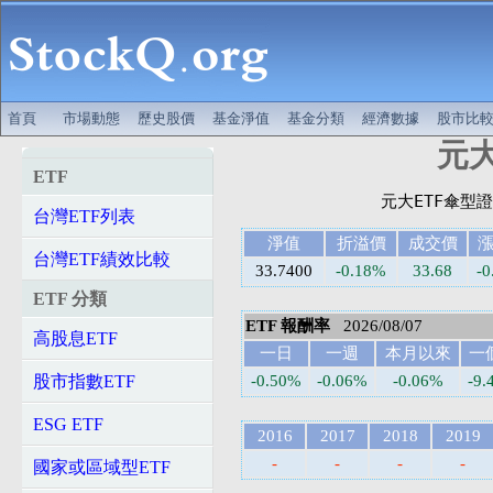
首頁
市場動態
歷史股價
基金淨值
基金分類
經濟數據
股市比
元大
ETF
台灣ETF列表
淨值
折溢價
成交價
台灣ETF績效比較
33.7400
-0.18%
33.68
-0
ETF 分類
ETF 報酬率
2026/08/07
高股息ETF
一日
一週
本月以來
一
股市指數ETF
-0.50%
-0.06%
-0.06%
-9.
ESG ETF
2016
2017
2018
2019
-
-
-
-
國家或區域型ETF