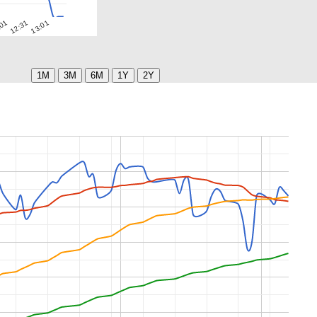
:01
12:31
13:01