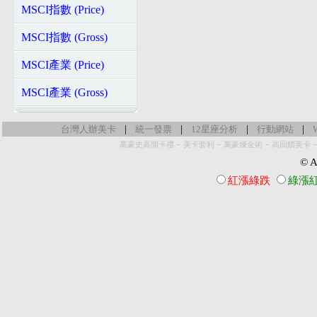
MSCI指數 (Price)
MSCI指數 (Gross)
MSCI產業 (Price)
MSCI產業 (Gross)
|
|
|
|
台灣人辦美卡
統一發票
12星座分析
行動網站
-
-
-
萬豪史高開卡禮
美卡套利
萬豪煉金術
高回饋美卡
© Al
紅漲綠跌
綠漲