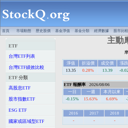
首頁
市場動態
歷史股價
基金淨值
基金分類
經濟數據
股市比
主動摩
ETF
台灣ETF列表
淨值
折溢價
成交價
漲
台灣ETF績效比較
13.35
0.28%
13.39
-0.0
ETF 分類
ETF 報酬率
2026/08/06
高股息ETF
一日
一週
本月以來
股市指數ETF
-0.15%
15.63%
6.69%
ESG ETF
2016
2017
2018
-
-
-
國家或區域型ETF