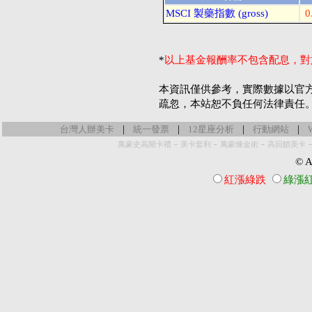
MSCI 製藥指數 (gross)
0
*
以上基金報酬率不包含配息，對
本資訊僅供參考，實際數據以官
疏忽，本站恕不負任何法律責任
|
|
|
|
台灣人辦美卡
統一發票
12星座分析
行動網站
-
-
-
萬豪史高開卡禮
美卡套利
萬豪煉金術
高回饋美卡
© Al
紅漲綠跌
綠漲