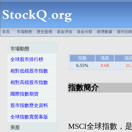
首頁
市場動態
歷史股價
基金淨值
基金分類
經濟數據
股市比
市場動態
指數
漲跌
漲
全球股市排行榜
6.55%
0.68
11
相對低檔股市指數
相對高檔股市指數
指數簡介
國際指數期貨
股市指數歷史資料
全球指數寬螢幕版
MSCI全球指數，是摩
美股