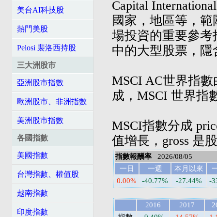
Capital Inte
美台AI科技股
國家，地區等，範
熱門美股
場投資的重要參考
中的大型股票，隱
Pelosi 裴洛西持股
三大洲股市
MSCI AC世界
亞洲股市指數
成，MSCI 世界
歐洲股市、非洲指數
美洲股市指數
MSCI指數分成 pri
值增長，gross 
各國指數
美國指數
指數報酬率
2026/08/05
一日
一週
本月以來
台灣指數、權值股
0.00%
-40.77%
-27.44%
-3
越南指數
2016
2017
2
印度指數