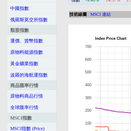
指數
-9.40%
14.57%
1
中國指數
技術線圖
MSCI 連結
俄羅斯莫交所指數
類股指數
Index Price Chart
運價、貨幣指數
700
原物料能源指數
600
黃金礦業指數
500
波羅的海航運指數
400
商品匯率行情
原物料商品行情
300
全球匯率行情
200
MSCI指數
100
MSCI指數 (Price)