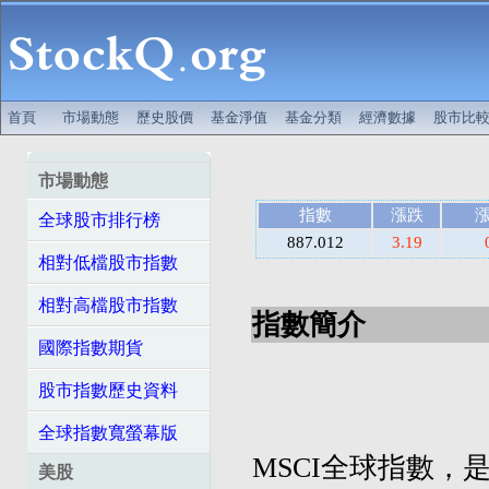
首頁
市場動態
歷史股價
基金淨值
基金分類
經濟數據
股市比
市場動態
指數
漲跌
全球股市排行榜
887.012
3.19
相對低檔股市指數
相對高檔股市指數
指數簡介
國際指數期貨
股市指數歷史資料
全球指數寬螢幕版
MSCI全球指數，是摩
美股