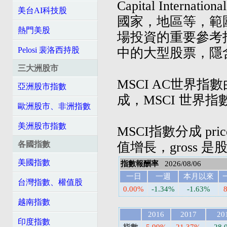
Capital Inte
美台AI科技股
國家，地區等，範
熱門美股
場投資的重要參考
中的大型股票，隱
Pelosi 裴洛西持股
三大洲股市
MSCI AC世界
亞洲股市指數
成，MSCI 世界
歐洲股市、非洲指數
美洲股市指數
MSCI指數分成 pri
值增長，gross 
各國指數
美國指數
指數報酬率
2026/08/06
一日
一週
本月以來
台灣指數、權值股
0.00%
-1.34%
-1.63%
越南指數
2016
2017
20
印度指數