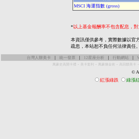
MSCI 海運指數 (gross)
*
以上基金報酬率不包含配息，對
本資訊僅供參考，實際數據以官
疏忽，本站恕不負任何法律責任
|
|
|
|
台灣人辦美卡
統一發票
12星座分析
行動網站
-
-
-
萬豪史高開卡禮
美卡套利
萬豪煉金術
高回饋美卡
© Al
紅漲綠跌
綠漲