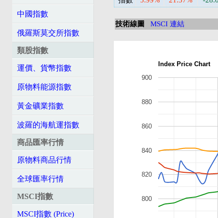
指數
5.99%
21.37%
-28.
中國指數
技術線圖
MSCI 連結
俄羅斯莫交所指數
類股指數
Index Price Chart
運價、貨幣指數
900
原物料能源指數
880
黃金礦業指數
波羅的海航運指數
860
商品匯率行情
840
原物料商品行情
820
全球匯率行情
MSCI指數
800
MSCI指數 (Price)