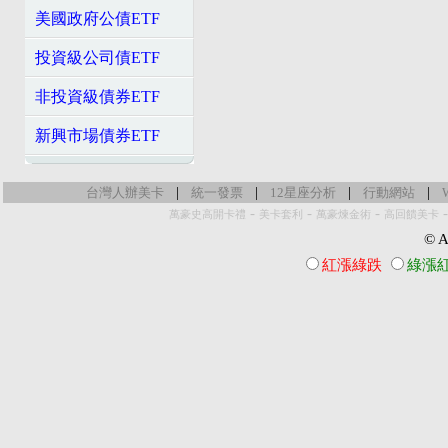
美國政府公債ETF
投資級公司債ETF
非投資級債券ETF
新興市場債券ETF
|
|
|
|
台灣人辦美卡
統一發票
12星座分析
行動網站
-
-
-
萬豪史高開卡禮
美卡套利
萬豪煉金術
高回饋美卡
© Al
紅漲綠跌
綠漲