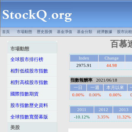
首頁
市場動態
歷史股價
基金淨值
基金分類
經濟數據
股市比
百慕
市場動態
Index
Change
全球股市排行榜
2975.91
44.98
相對低檔股市指數
指數報酬率
2021/06/18
相對高檔股市指數
一日
一週
本月以來
國際指數期貨
0.00%
0.00%
0.00%
股市指數歷史資料
2011
2012
2013
全球指數寬螢幕版
-10.12%
3.35%
11.32%
美股