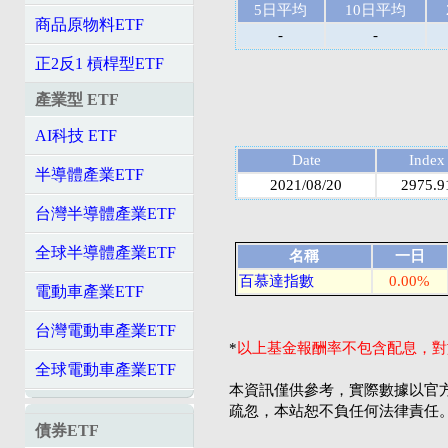
5日平均
10日平均
商品原物料ETF
-
-
正2反1 槓桿型ETF
產業型 ETF
AI科技 ETF
Date
Index
半導體產業ETF
2021/08/20
2975.9
台灣半導體產業ETF
全球半導體產業ETF
名稱
一日
百慕達指數
0.00%
電動車產業ETF
台灣電動車產業ETF
*
以上基金報酬率不包含配息，對
全球電動車產業ETF
本資訊僅供參考，實際數據以官
疏忽，本站恕不負任何法律責任
債券ETF