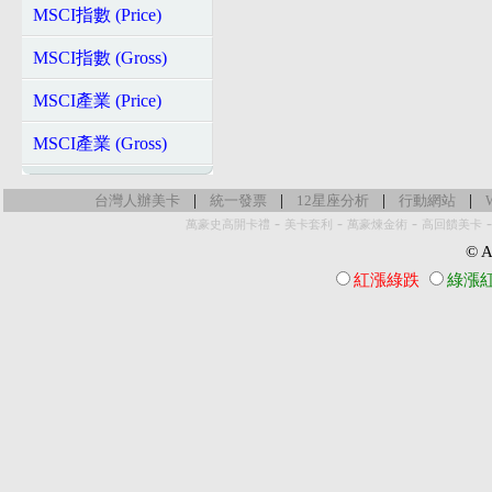
MSCI指數 (Price)
MSCI指數 (Gross)
MSCI產業 (Price)
MSCI產業 (Gross)
|
|
|
|
台灣人辦美卡
統一發票
12星座分析
行動網站
-
-
-
萬豪史高開卡禮
美卡套利
萬豪煉金術
高回饋美卡
© Al
紅漲綠跌
綠漲