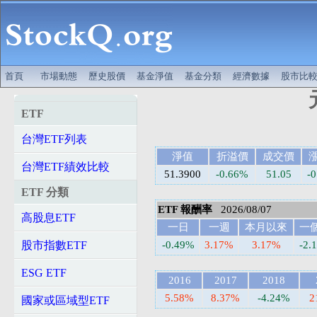
首頁
市場動態
歷史股價
基金淨值
基金分類
經濟數據
股市比
ETF
台灣ETF列表
淨值
折溢價
成交價
台灣ETF績效比較
51.3900
-0.66%
51.05
-0
ETF 分類
ETF 報酬率
2026/08/07
高股息ETF
一日
一週
本月以來
一
股市指數ETF
-0.49%
3.17%
3.17%
-2.
ESG ETF
2016
2017
2018
5.58%
8.37%
-4.24%
2
國家或區域型ETF