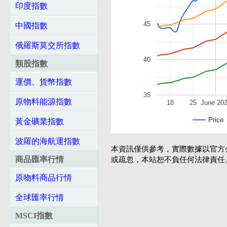
印度指數
45
中國指數
俄羅斯莫交所指數
40
類股指數
運價、貨幣指數
35
原物料能源指數
18
25
June 20
Price
黃金礦業指數
波羅的海航運指數
本資訊僅供參考，實際數據以官方
商品匯率行情
或疏忽，本站恕不負任何法律責任
原物料商品行情
全球匯率行情
MSCI指數