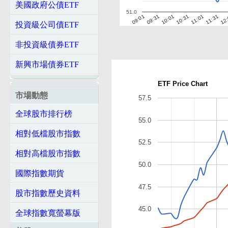
美國政府公債ETF
51.0
10:01
10:31
11:01
11:31
12
09:01
09:31
投資級公司債ETF
非投資級債券ETF
新興市場債券ETF
ETF Price Chart
市場動態
57.5
全球股市排行榜
55.0
相對低檔股市指數
52.5
相對高檔股市指數
50.0
國際指數期貨
47.5
股市指數歷史資料
45.0
全球指數寬螢幕版