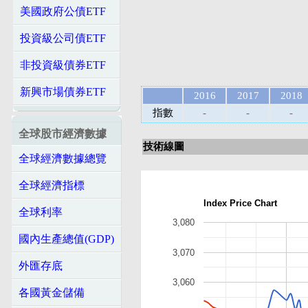
美國政府公債ETF
投資級公司債ETF
非投資級債券ETF
新興市場債券ETF
2016
2017
2018
指數
-
-
-
全球股市經濟數據
技術線圖
全球經濟數據總覽
全球經濟指標
Index Price Chart
全球利率
3,080
國內生產總值(GDP)
3,070
外匯存底
3,060
各國黃金儲備