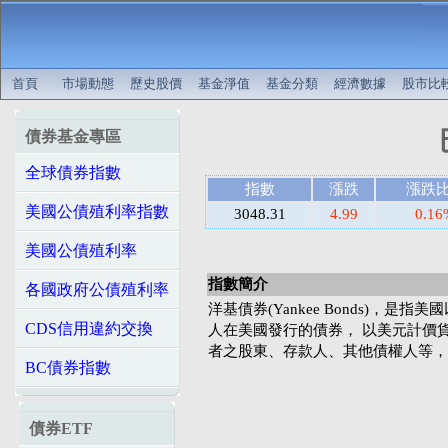
首頁
市場動態
歷史股價
基金淨值
基金分類
經濟數據
股市比
債券基金專區
全球債券指數
指數
漲跌
漲跌
美國公債殖利率指數
3048.31
4.99
0.16
美國公債殖利率
指數簡介
各國政府公債殖利率
洋基債券(Yankee Bonds)，是
CDS信用違約交換
人在美國發行的債券， 以美元計價
者之股東、存款人、其他債權人等，
BC債券指數
債券ETF