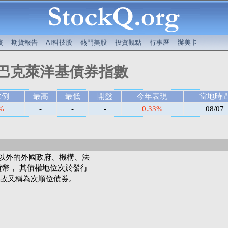
較
期貨報告
AI科技股
熱門美股
投資觀點
行事曆
辦美卡
巴克萊洋基債券指數
比例
最高
最低
開盤
今年表現
當地時
%
-
-
-
0.33%
08/07
指美國以外的外國政府、機構、法
貨幣， 其債權地位次於發行
故又稱為次順位債券。