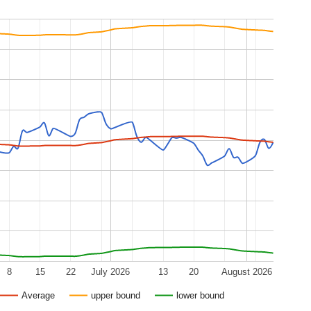
8
15
22
July 2026
13
20
August 2026
Average
upper bound
lower bound