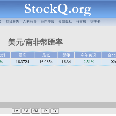
較
期貨報告
AI科技股
熱門美股
投資觀點
行事曆
辦美卡
美元/南非幣匯率
比例
最高
最低
開盤
今年表現
台北
9%
16.3724
16.0854
16.34
-2.51%
02