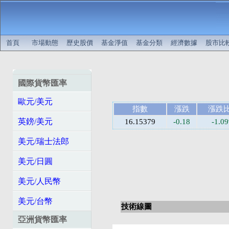
首頁
市場動態
歷史股價
基金淨值
基金分類
經濟數據
股市比
國際貨幣匯率
歐元/美元
指數
漲跌
漲跌
英鎊/美元
16.15379
-0.18
-1.0
美元/瑞士法郎
美元/日圓
美元/人民幣
美元/台幣
技術線圖
亞洲貨幣匯率