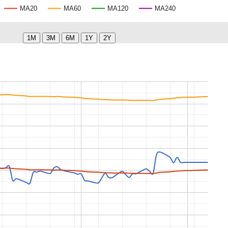
MA20
MA60
MA120
MA240