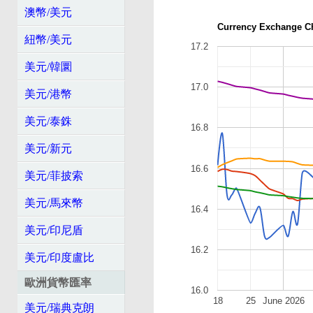
澳幣/美元
Currency Exchange C
紐幣/美元
17.2
美元/韓圜
17.0
美元/港幣
美元/泰銖
16.8
美元/新元
16.6
美元/菲披索
美元/馬來幣
16.4
美元/印尼盾
16.2
美元/印度盧比
歐洲貨幣匯率
16.0
18
25
June 2026
美元/瑞典克朗