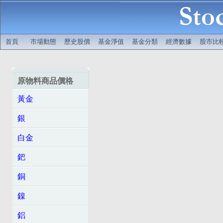
首頁
市場動態
歷史股價
基金淨值
基金分類
經濟數據
股市比
原物料商品價格
黃金
銀
白金
鈀
銅
鎳
鋁