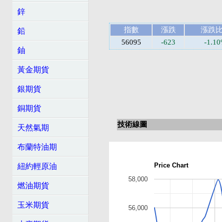
鋅
指數
漲跌
漲跌
鉛
56095
-623
-1.1
鈾
黃金期貨
銀期貨
銅期貨
技術線圖
天然氣期
布蘭特油期
Price Chart
紐約輕原油
58,000
燃油期貨
玉米期貨
56,000