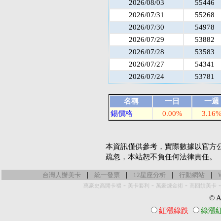
2026/08/03
55446
2026/07/31
55268
2026/07/30
54978
2026/07/29
53882
2026/07/28
53583
2026/07/27
54341
2026/07/24
53781
名稱
一日
一週
錫價格
0.00%
3.16
本資訊僅供參考，實際數據以官方
疏忽，本站恕不負任何法律責任。
|
|
|
|
台灣人辦美卡
統一發票
12星座分析
行動網站
-
-
-
萬豪史高開卡禮
美卡套利
萬豪煉金術
高回饋美卡
© Al
紅漲綠跌
綠漲