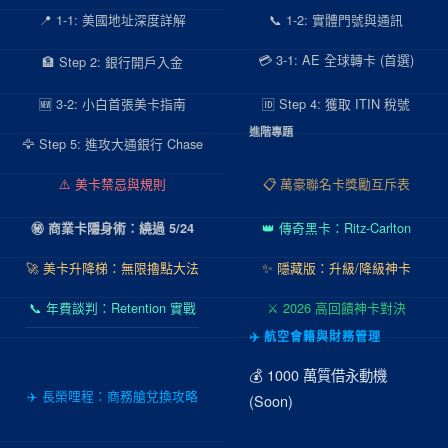
📍 1-1: 美國地址深度詳解
📞 1-2: 實體門號與通訊
💳 3-1: AE 全球轉卡 (首選)
🏦 Step 2: 銀行開戶入金
🆕 3-2: 小白首張美卡指南
🆔 Step 4: 獲取 ITIN 稅號
進階專題
🦅 Step 5: 進攻大通銀行 Chase
⚠️ 美卡禁忌與規則
📋 萬豪聯名卡獎勵互斥表
👑 傳奇黑卡：Ritz-Carlton
㊙️ 商業卡隱身術：繞過 5/24
🚀 美卡升降梯：無限擼點大法
✨ 隱藏版：升級/降級神卡
📞 年費談判：Retention 實戰
⚔️ 2026 高回饋神卡對決
✈️ 航空會籍與財務管理
💰 1000 萬質借永動機
✈️ 長榮哩程：商務艙兌換攻略
(Soon)