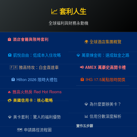
📈 套利人生
全球福利與財務永動機
🏨 酒店會籍與限時套利
🌍 全球酒店集團概覽
🏨 凱悅自由：低成本入住攻略
💎 萬豪煉金術：速成鈦金之路
🇫🇷 雅高特攻：白金直達車
📢 AMEX 萬豪史高開卡禮
🏨 Hilton 2026 限時大禮包
🏨 IHG 17.5萬點限時開獎
🔥 雅高火熱房 Red Hot Rooms
💳 美國信用卡：核心戰略
💎 為什麼要辦美卡？
📊 信用分數深度解析
💎 美卡套利：驚人的福利優勢
實作五步驟
🗺️ 申請路徑流程圖