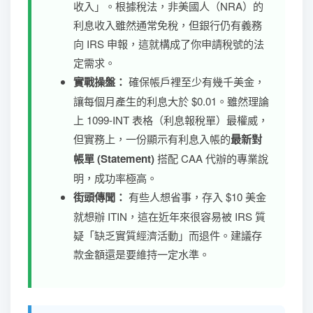
收入」。根據稅法，非美國人（NRA）的
利息收入雖然通常免稅，但銀行仍有義務
向 IRS 申報，這就構成了你申請稅號的法
定需求。
實戰操盤：
確保帳戶裡至少有幾千美金，
讓每個月產生的利息大於 $0.01。雖然理論
上 1099-INT 表格（利息報稅單）最權威，
但實務上，一份顯示有利息入帳的
最新對
帳單 (Statement)
搭配 CAA 代辦的專業說
明，成功率極高。
街頭傳聞：
有些人想省事，存入 $10 美金
就想辦 ITIN，這在近年來很容易被 IRS 質
疑「缺乏實質經濟活動」而退件。建議存
款金額還是要維持一定水準。