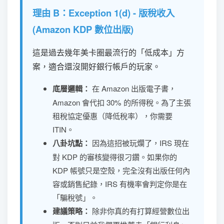
理由 B：Exception 1(d) - 版稅收入
(Amazon KDP 數位出版)
這是過去幾年美卡圈最流行的「低成本」方
案，適合還沒開好銀行帳戶的玩家。
底層邏輯：
在 Amazon 出版電子書，
Amazon 會代扣 30% 的所得稅。為了主張
租稅協定優惠（降低稅率），你需要
ITIN。
八卦坑點：
因為這招被玩爛了，IRS 現在
對 KDP 的審核變得很刁鑽。如果你的
KDP 帳號只是空殼，完全沒有出版任何內
容或銷售紀錄，IRS 有機率會判定你是在
「騙稅號」。
建議策略：
除非你真的有打算經營數位出