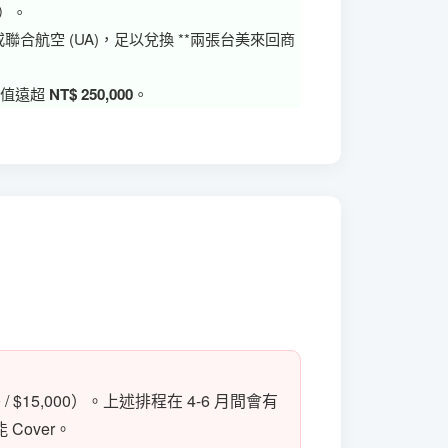
s）。
an) 或聯合航空 (UA)，足以兌換 **兩張台美來回商
價值遠超
NT$ 250,000
。
 $15,000）。上述排程在 4-6 月間會有
over。