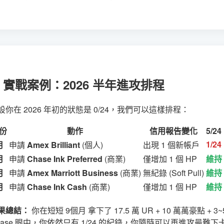
. 實戰案例：2026 半年進攻排程
設你在 2026 年初的狀態是 0/24，我們可以這樣排程：
份
動作
信用報告變化
5/2
1/24
月
申請
Amex Brilliant
(個人)
出現 1 個新帳戶
月
申請
Chase Ink Preferred
(商業)
僅增加 1 個 HP
維持 
月
申請
Amex Marriott Business
(商業)
無紀錄 (Soft Pull)
維持 
月
申請
Chase Ink Cash
(商業)
僅增加 1 個 HP
維持 
果總結：
你在短短 9個月 拿下了 17.5 萬 UR + 10 萬萬豪點 + 
hase 眼中，你依然只有 1/24 的紀錄，你隨時可以再進攻最難下卡