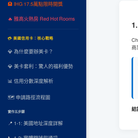
🏨 IHG 17.5萬點限時開獎
🔥 雅高火熱房 Red Hot Rooms
💳 美國信用卡：核心戰略
Ch
商
💎 為什麼要辦美卡？
💎 美卡套利：驚人的福利優勢
📊 信用分數深度解析
🗺️ 申請路徑流程圖
結
實作五步驟
📍 1-1: 美國地址深度詳解
📞 1-2: 實體門號與通訊