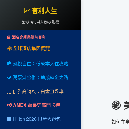
📈 套利人生
全球福利與財務永動機
🏨 酒店會籍與限時套利
🌍 全球酒店集團概覽
🏨 凱悅自由：低成本入住攻略
💎 萬豪煉金術：速成鈦金之路
🇫🇷 雅高特攻：白金直達車
㊙️
📢 AMEX 萬豪史高開卡禮
🏨 Hilton 2026 限時大禮包
如何在半