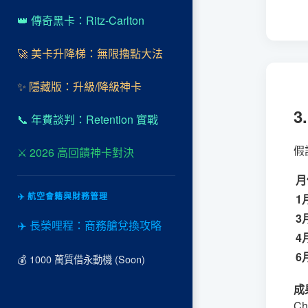
👑 傳奇黑卡：Ritz-Carlton
🚀 美卡升降梯：無限擼點大法
✨ 隱藏版：升級/降級神卡
3
📞 年費談判：Retention 實戰
假
⚔️ 2026 高回饋神卡對決
月
✈️ 航空會籍與財務管理
1
3
✈️ 長榮哩程：商務艙兌換攻略
4
6
💰 1000 萬質借永動機 (Soon)
成
C