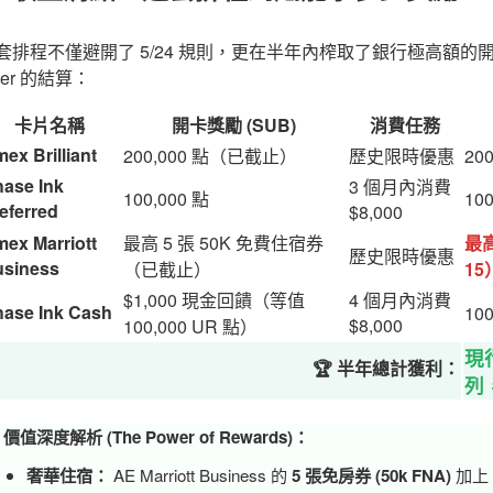
套排程不僅避開了 5/24 規則，更在半年內榨取了銀行極高額的開
fer 的結算：
卡片名稱
開卡獎勵 (SUB)
消費任務
ex Brilliant
200,000 點（已截止）
歷史限時優惠
20
ase Ink
3 個月內消費
100,000 點
10
eferred
$8,000
ex Marriott
最高 5 張 50K 免費住宿券
最高
歷史限時優惠
siness
（已截止）
15
$1,000 現金回饋（等值
4 個月內消費
ase Ink Cash
10
$8,000
100,000 UR 點）
現
🏆 半年總計獲利：
列
 價值深度解析 (The Power of Rewards)：
奢華住宿：
AE Marriott Business 的
5 張免房券 (50k FNA)
加上 