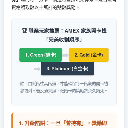
資格領取數以十萬計的點數獎勵。
🏆 職業玩家推薦：AMEX 家族開卡禮
「完美收割順序」
➡
1. Green (綠卡)
2. Gold (金卡)
➡
3. Platinum (白金卡)
註：由低階往高階辦，才能確保每一階段的開卡禮
都領到。若反過來辦，低階卡的獎勵將永久鎖死。
1. 升級陷阱：一旦「曾持有」，獎勵即