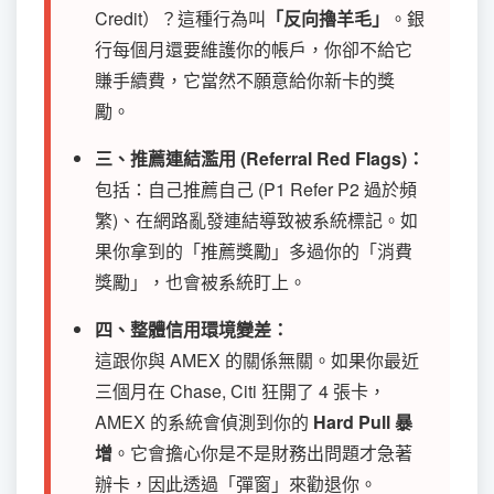
Credit）？這種行為叫
「反向擼羊毛」
。銀
行每個月還要維護你的帳戶，你卻不給它
賺手續費，它當然不願意給你新卡的獎
勵。
三、推薦連結濫用 (Referral Red Flags)：
包括：自己推薦自己 (P1 Refer P2 過於頻
繁)、在網路亂發連結導致被系統標記。如
果你拿到的「推薦獎勵」多過你的「消費
獎勵」，也會被系統盯上。
四、整體信用環境變差：
這跟你與 AMEX 的關係無關。如果你最近
三個月在 Chase, Citi 狂開了 4 張卡，
AMEX 的系統會偵測到你的
Hard Pull 暴
增
。它會擔心你是不是財務出問題才急著
辦卡，因此透過「彈窗」來勸退你。