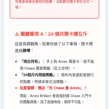
但萬豪端會封鎖你的點數。沒點數的開卡等於白忙一
場！
⚠️ 關鍵衝突 A：24 個月開卡禮互斥
這是長期戰略。如果你做了以下事情，開卡禮
直接
歸零
：
「現在持有」：
手上有 Amex 萬豪卡，就不能
領 Chase 萬豪獎勵（反之亦然）。
「24個月內領過獎勵」：
兩年內拿過對家銀行
的點數，申請本家也沒獎勵。
玩家聖經：務必「先 Chase 後 Amex」！
理由：Amex Brilliant 會直接封鎖 Chase 入門卡
的獎勵資格。為了長線佈局，順序不可亂。