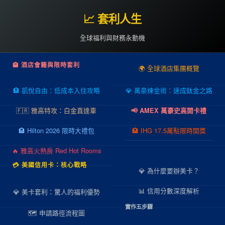
📈 套利人生
全球福利與財務永動機
🏨 酒店會籍與限時套利
🌍 全球酒店集團概覽
🏨 凱悅自由：低成本入住攻略
💎 萬豪煉金術：速成鈦金之路
🇫🇷 雅高特攻：白金直達車
📢 AMEX 萬豪史高開卡禮
🏨 Hilton 2026 限時大禮包
🏨 IHG 17.5萬點限時開獎
🔥 雅高火熱房 Red Hot Rooms
💳 美國信用卡：核心戰略
💎 為什麼要辦美卡？
📊 信用分數深度解析
💎 美卡套利：驚人的福利優勢
實作五步驟
🗺️ 申請路徑流程圖