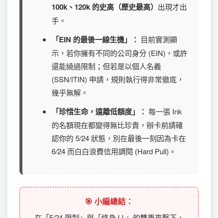
100k、120k 的史高（歷史最高）
出現才出
手。
「EIN 的最後一線生機」：
目前實測顯
示，若你擁有不同的公司身分 (EIN)，或許
還能繞過限制；但若是以個人名義
(SSN/ITIN) 申請，規則執行得非常徹底，
幾乎無解。
「珍惜生命，遠離低額度」：
每一張 Ink
的名額現在都變得無比珍貴，辦卡前請確
認你的 5/24 狀態，別在最後一刻因為卡在
6/24 而白白浪費信用調閱 (Hard Pull)。
🎯 小編總結：
在「5/24 限制」與「終身 LL」的雙重夾擊下，