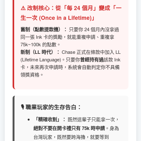
⚠️ 改制核心：從「每 24 個月」變成「一
生一次 (Once in a Lifetime)」
舊制（點數提款機）：
只要你 24 個月內沒拿過
同一張 Ink 卡的獎勵，就能重複申請、重複拿
75k~100k 的點數。
新制（LL 時代）：
Chase 正式在條款中加入 LL
(Lifetime Language)。只要你
曾經持有過
該款 Ink
卡，未來再次申請時，系統會自動判定你不具備
領獎資格。
🎙️ 職業玩家的生存告白：
「精確收割」：
既然這輩子只能拿一次，
絕對不要在開卡禮只有 75k 時申請
。身為
台灣玩家，既然要跨海擼，就要等到