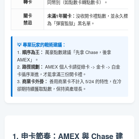
轉卡
同幣別（如點數卡轉點數卡）。
關卡
沒收開卡禮點數，並永久標記
未滿1年關卡：
禁忌
為「彈窗監獄」黑名單。
💡 專業玩家的戰術建議：
1.
萬豪點數建議「先拿 Chase，後拿
順序為王：
AMEX」。
2.
AMEX 個人卡請從綠卡 -> 金卡 -> 白金
路徑規劃：
卡循序漸進，才能拿滿三份開卡禮。
3.
善用商業卡不計入 5/24 的特性，在冷
商業卡外掛：
卻期持續獲取點數，保持資產增長。
1. 申卡節奏：AMEX 與 Chase 建