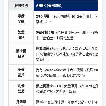
禁忌類別
AMEX (美國運通)
申請
90天內最多核准2張信用卡（不含
2/90 規則：
間隔
簽帳卡）。
總量
每人同時最多持5張信用卡。簽帳
5張限制：
限制
卡（金/白金）無硬性總量。
拿過高級卡獎勵，
家族政策 (Family Rule)：
開卡禮
同家族低階卡就不能領（如先辦白金就沒金卡
禁令
獎勵）。
萬豪
持有
卡者，需關卡後滿 30 天
Chase Marriott
互斥
或領取獎勵滿 24 個月才能拿獎勵。
刷卡
大量購買 Gift Card 套現
禁止買禮卡 (GC)：
禁忌
會觸發彈窗，甚至收回獎勵。
升降級
依法律未滿一年嚴禁異動。轉卡僅限
滿1年：