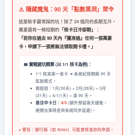
⚠️ 隱藏魔鬼：90 天「點數黑洞」禁令
這是新手最常踩的坑！除了 24 個月的長期互斥，
萬豪還有一條短期的
「核卡日冷卻期」
：
「若你在過去 90 天內『獲准過』任何一張萬豪
卡，申請下一張將無法領取開卡禮。」
📅 實戰避坑精算 (以 1/1 核卡為例)：
1/1 核准第一張卡 ➔ 系統紀錄開啟 90 天
監獄模式。
需經過：1月(30天) + 2月(28天) + 3月
(31天) + 4/1(1天) = 滿 90 天。
(額外預留兩天緩衝，
最佳申卡日：
4/3
避開台美時差與系統同步延遲)。
※ 警告：銀行端（如 Amex）可能會核准你的申請，