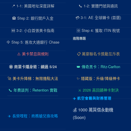
📍 1-1: 美國地址深度詳解
📞 1-2: 實體門號與通訊
💳 3-1: AE 全球轉卡 (首選)
🏦 Step 2: 銀行開戶入金
🆕 3-2: 小白首張美卡指南
🆔 Step 4: 獲取 ITIN 稅號
進階專題
🦅 Step 5: 進攻大通銀行 Chase
⚠️ 美卡禁忌與規則
📋 萬豪聯名卡獎勵互斥表
👑 傳奇黑卡：Ritz-Carlton
㊙️ 商業卡隱身術：繞過 5/24
🚀 美卡升降梯：無限擼點大法
✨ 隱藏版：升級/降級神卡
📞 年費談判：Retention 實戰
⚔️ 2026 高回饋神卡對決
✈️ 航空會籍與財務管理
💰 1000 萬質借永動機
✈️ 長榮哩程：商務艙兌換攻略
(Soon)