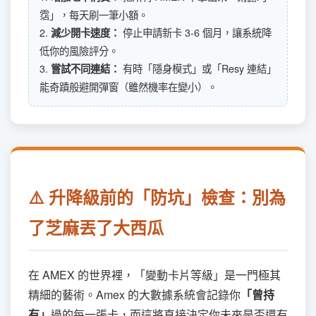
霑」，每天刷一筆小額。
2.
停止申請新卡 3-6 個月，讓系統降
減少開卡速度：
低你的風險評分。
3.
有時「隱身模式」或「Resy 連結」
嘗試不同連結：
能奇蹟般避開彈窗（雖然機率在變小）。
⚠️ 升降級前的「防坑」檢查：別為
了芝麻丟了大西瓜
在 AMEX 的世界裡，「變動卡片等級」是一門極其
精細的藝術。Amex 的大數據系統會記錄你
「曾持
有」
過的每一張卡，而這將直接決定你未來是否還有