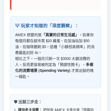
💡 玩家才知道的「深度觀察」：
AMEX 想要的是
「真實的日常生活感」
。如果你
每個月都在超市買 $20 雞蛋、在加油站加 $50
油、在咖啡廳刷 $5，這種「小額但高頻率」的消
費最能討好 AI。
相比之下，一個月只刷一次 $3000 大額消費的
人，反而更容易被判定為「預謀性開卡」。
多樣
化的消費場景 (Spending Variety)
才是出獄的唯
一鑰匙。
🛡️ 出獄三步走：
1.
把所有 AMEX 卡拿出來「雨露均
增加老卡消費：