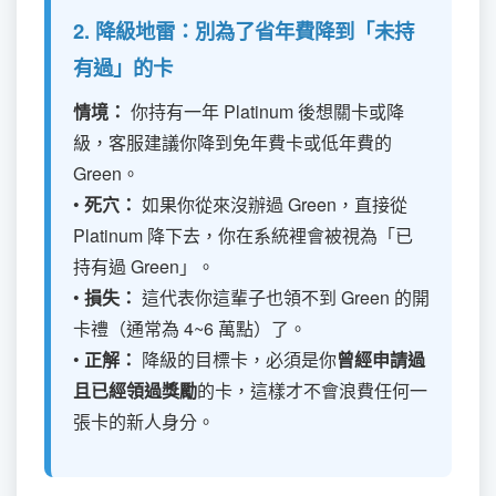
2. 降級地雷：別為了省年費降到「未持
有過」的卡
情境：
你持有一年 Platinum 後想關卡或降
級，客服建議你降到免年費卡或低年費的
Green。
•
死穴：
如果你從來沒辦過 Green，直接從
Platinum 降下去，你在系統裡會被視為「已
持有過 Green」。
•
損失：
這代表你這輩子也領不到 Green 的開
卡禮（通常為 4~6 萬點）了。
•
正解：
降級的目標卡，必須是你
曾經申請過
且已經領過獎勵
的卡，這樣才不會浪費任何一
張卡的新人身分。