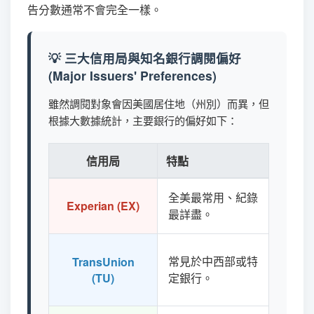
告分數通常不會完全一樣。
💡 三大信用局與知名銀行調閱偏好
(Major Issuers' Preferences)
雖然調閱對象會因美國居住地（州別）而異，但
根據大數據統計，主要銀行的偏好如下：
信用局
特點
偏好此
全美最常用、紀錄
Ameri
Experian (EX)
最詳盡。
Chase
Barcl
常見於中西部或特
TransUnion
Capita
(TU)
定銀行。
(Gold