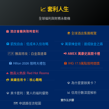
📈 套利人生
全球福利與財務永動機
🏨 酒店會籍與限時套利
🌍 全球酒店集團概覽
🏨 凱悅自由：低成本入住攻略
💎 萬豪煉金術：速成鈦金之路
🇫🇷 雅高特攻：白金直達車
📢 AMEX 萬豪史高開卡禮
🏨 Hilton 2026 限時大禮包
🏨 IHG 17.5萬點限時開獎
🔥 雅高火熱房 Red Hot Rooms
💳 美國信用卡：核心戰略
💎 為什麼要辦美卡？
📊 信用分數深度解析
💎 美卡套利：驚人的福利優勢
實作五步驟
🗺️ 申請路徑流程圖