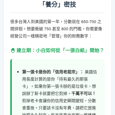
「養分」密技
很多台灣人到美國的第一年，分數就在 650-700 之
間徘徊。想要衝破 750 甚至 800 的門檻，你需要像
經營公司一樣精密地「管理」你的財務數字：
🐣 建立期：小白如何從「一張白紙」開始？
第一張卡是你的「信用老祖宗」：
美國信
用長度計算的是你「持有最久的那張
卡」。如果你第一張卡辦的是垃圾卡，想
說辦了新卡就要把它剪掉，
千萬不可以！
剪掉老卡會讓你的信用史瞬間變短，分數
會重挫。只要該卡沒有年費，請把它放進
抽屜永久封存，每半年拿出來刷一根棒棒