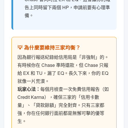
告上同時留下兩個 HP，申請前要有心理準
備。
💡 為什麼要維持三家均衡？
因為銀行報送紀錄給信用局是「非強制」的。
有時候你在 Chase 準時還款，但 Chase 只報
給 EX 和 TU，漏了 EQ。長久下來，你的 EQ
就像一片荒漠。
玩家心法：
每個月檢查一次免費信用報告（如
Credit Karma），確保三家的「信用卡數
量」、「貸款餘額」完全對齊。只有三家都
強，你在任何銀行面前都是無懈可擊的優等
生。