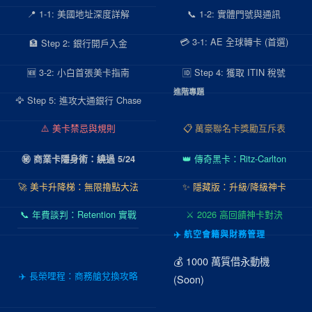
📍 1-1: 美國地址深度詳解
📞 1-2: 實體門號與通訊
💳 3-1: AE 全球轉卡 (首選)
🏦 Step 2: 銀行開戶入金
🆕 3-2: 小白首張美卡指南
🆔 Step 4: 獲取 ITIN 稅號
進階專題
🦅 Step 5: 進攻大通銀行 Chase
⚠️ 美卡禁忌與規則
📋 萬豪聯名卡獎勵互斥表
👑 傳奇黑卡：Ritz-Carlton
㊙️ 商業卡隱身術：繞過 5/24
🚀 美卡升降梯：無限擼點大法
✨ 隱藏版：升級/降級神卡
📞 年費談判：Retention 實戰
⚔️ 2026 高回饋神卡對決
✈️ 航空會籍與財務管理
💰 1000 萬質借永動機
✈️ 長榮哩程：商務艙兌換攻略
(Soon)