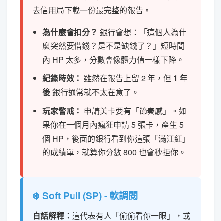
去信用局下載一份最完整的報告。
為什麼會扣分？
銀行會想：「這個人為什
麼突然要借錢？是不是缺錢了？」短時間
內 HP 太多，分數會像體力值一樣下降。
紀錄時效：
雖然在報告上留 2 年，但
1 年
後
銀行通常就不太在意了。
玩家警戒：
申請美卡要有「節奏感」。如
果你在一個月內瘋狂申請 5 張卡，產生 5
個 HP，後面的銀行看到你這張「滿江紅」
的成績單，就算你分數 800 也會秒拒你。
❄️ Soft Pull (SP) - 軟調閱
白話解釋：
這代表有人「偷偷看你一眼」，或