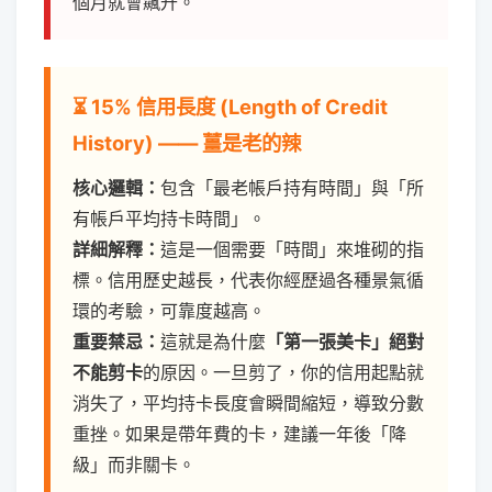
個月就會飆升。
⏳ 15% 信用長度 (Length of Credit
History) —— 薑是老的辣
核心邏輯：
包含「最老帳戶持有時間」與「所
有帳戶平均持卡時間」。
詳細解釋：
這是一個需要「時間」來堆砌的指
標。信用歷史越長，代表你經歷過各種景氣循
環的考驗，可靠度越高。
重要禁忌：
這就是為什麼
「第一張美卡」絕對
不能剪卡
的原因。一旦剪了，你的信用起點就
消失了，平均持卡長度會瞬間縮短，導致分數
重挫。如果是帶年費的卡，建議一年後「降
級」而非關卡。