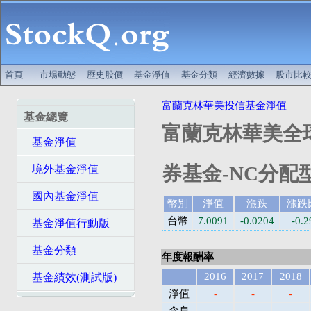
首頁
市場動態
歷史股價
基金淨值
基金分類
經濟數據
股市比
富蘭克林華美投信基金淨值
基金總覽
富蘭克林華美全
基金淨值
券基金-NC分配型
境外基金淨值
國內基金淨值
幣別
淨值
漲跌
漲跌
台幣
7.0091
-0.0204
-0.
基金淨值行動版
基金分類
年度報酬率
2016
2017
2018
基金績效(測試版)
淨值
-
-
-