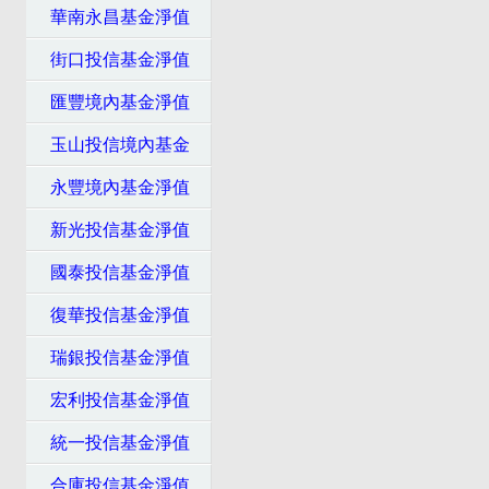
華南永昌基金淨值
街口投信基金淨值
匯豐境內基金淨值
玉山投信境內基金
永豐境內基金淨值
新光投信基金淨值
國泰投信基金淨值
復華投信基金淨值
瑞銀投信基金淨值
宏利投信基金淨值
統一投信基金淨值
合庫投信基金淨值