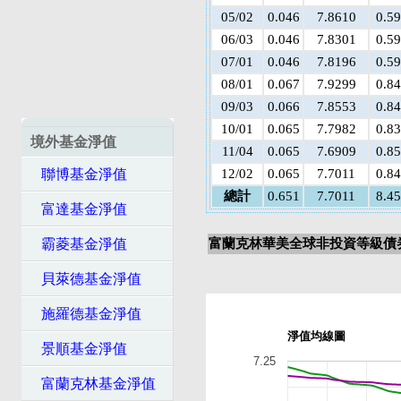
05/02
0.046
7.8610
0.5
06/03
0.046
7.8301
0.5
07/01
0.046
7.8196
0.5
08/01
0.067
7.9299
0.8
09/03
0.066
7.8553
0.8
10/01
0.065
7.7982
0.8
境外基金淨值
11/04
0.065
7.6909
0.8
聯博基金淨值
12/02
0.065
7.7011
0.8
總計
0.651
7.7011
8.4
富達基金淨值
霸菱基金淨值
富蘭克林華美全球非投資等級債券
貝萊德基金淨值
施羅德基金淨值
淨值均線圖
景順基金淨值
7.25
富蘭克林基金淨值