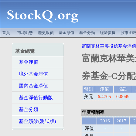
首頁
市場動態
歷史股價
基金淨值
基金分類
經濟數據
股市比
富蘭克林華美投信基金淨
基金總覽
富蘭克林華美
基金淨值
券基金-C分配型
境外基金淨值
國內基金淨值
幣別
淨值
漲跌
美元
6.4705
0.0049
基金淨值行動版
基金分類
年度報酬率
2016
2017
2
基金績效(測試版)
淨值
-
-