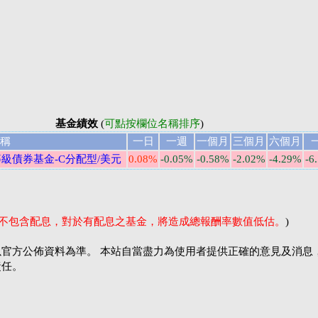
基金績效
(
可點按欄位名稱排序
)
稱
一日
一週
一個月
三個月
六個月
級債券基金-C分配型/美元
0.08%
-0.05%
-0.58%
-2.02%
-4.29%
-6
率不包含配息，對於有配息之基金，將造成總報酬率數值低估。
)
官方公佈資料為準。 本站自當盡力為使用者提供正確的意見及消息
責任。