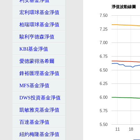
利安基金淨值
淨值波動線圖
宏利環球基金淨值
7.50
柏瑞環球基金淨值
7.25
駿利亨德森淨值
7.00
KBI基金淨值
6.75
愛德蒙得洛希爾
6.50
鋒裕匯理基金淨值
6.25
MFS基金淨值
6.00
DWS投資基金淨值
凱敏雅克基金淨值
5.75
百達基金淨值
5.50
11
18
紐約梅隆基金淨值