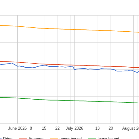
June 2026
8
15
22
July 2026
13
20
August 2
Price
Average
upper bound
lower bound