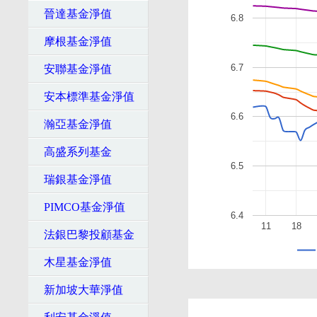
晉達基金淨值
6.8
摩根基金淨值
6.7
安聯基金淨值
安本標準基金淨值
6.6
瀚亞基金淨值
高盛系列基金
6.5
瑞銀基金淨值
PIMCO基金淨值
6.4
11
18
法銀巴黎投顧基金
木星基金淨值
新加坡大華淨值