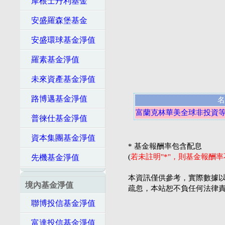
摩根士丹利基金
安盛羅森堡基金
安盛環球基金淨值
羅素基金淨值
未來資產基金淨值
路博邁基金淨值
名
富蘭克林華美全球非投資等
普徠仕基金淨值
資本集團基金淨值
* 基金報酬率包含配息
(
若未註明"*"，則基金報酬
先機基金淨值
本資訊僅供參考，實際數據以
境內基金淨值
疏忽，本站恕不負任何法律
聯博投信基金淨值
富達投信基金淨值