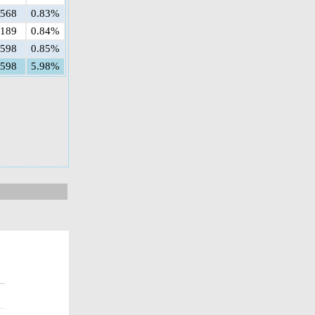
6568
0.83%
6189
0.84%
5598
0.85%
5598
5.98%