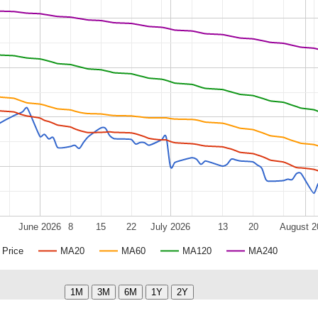
June 2026
8
15
22
July 2026
13
20
August 2
Price
MA20
MA60
MA120
MA240