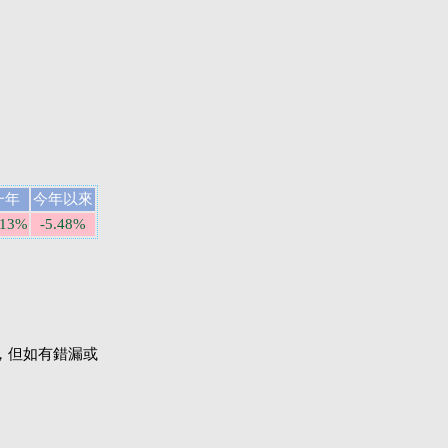
一年
今年以來
.13%
-5.48%
，但如有錯漏或