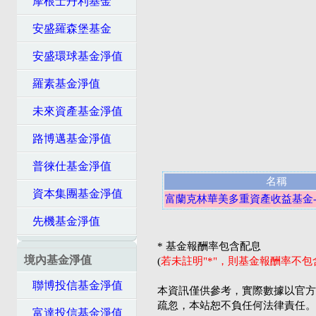
摩根士丹利基金
安盛羅森堡基金
安盛環球基金淨值
羅素基金淨值
未來資產基金淨值
路博邁基金淨值
普徠仕基金淨值
名稱
資本集團基金淨值
富蘭克林華美多重資產收益基金-
先機基金淨值
* 基金報酬率包含配息
境內基金淨值
(
若未註明"*"，則基金報酬率不
聯博投信基金淨值
本資訊僅供參考，實際數據以官方
疏忽，本站恕不負任何法律責任。
富達投信基金淨值