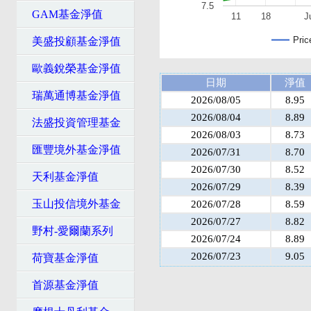
7.5
GAM基金淨值
11
18
J
Pric
美盛投顧基金淨值
歐義銳榮基金淨值
日期
淨值
瑞萬通博基金淨值
2026/08/05
8.95
2026/08/04
8.89
法盛投資管理基金
2026/08/03
8.73
匯豐境外基金淨值
2026/07/31
8.70
2026/07/30
8.52
天利基金淨值
2026/07/29
8.39
玉山投信境外基金
2026/07/28
8.59
2026/07/27
8.82
野村-愛爾蘭系列
2026/07/24
8.89
2026/07/23
9.05
荷寶基金淨值
首源基金淨值