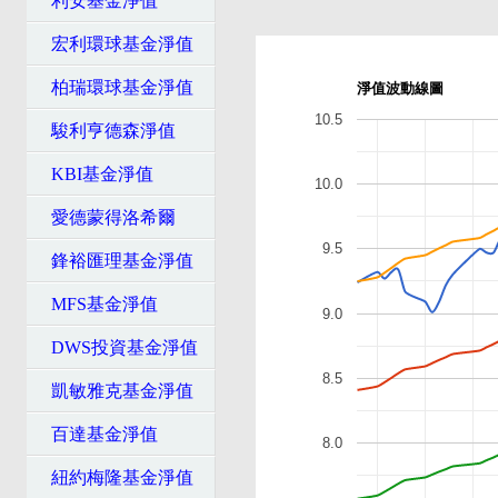
利安基金淨值
宏利環球基金淨值
柏瑞環球基金淨值
淨值波動線圖
10.5
駿利亨德森淨值
KBI基金淨值
10.0
愛德蒙得洛希爾
9.5
鋒裕匯理基金淨值
MFS基金淨值
9.0
DWS投資基金淨值
8.5
凱敏雅克基金淨值
百達基金淨值
8.0
紐約梅隆基金淨值