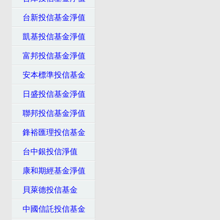
台新投信基金淨值
凱基投信基金淨值
富邦投信基金淨值
安本標準投信基金
日盛投信基金淨值
聯邦投信基金淨值
鋒裕匯理投信基金
台中銀投信淨值
康和期經基金淨值
貝萊德投信基金
中國信託投信基金