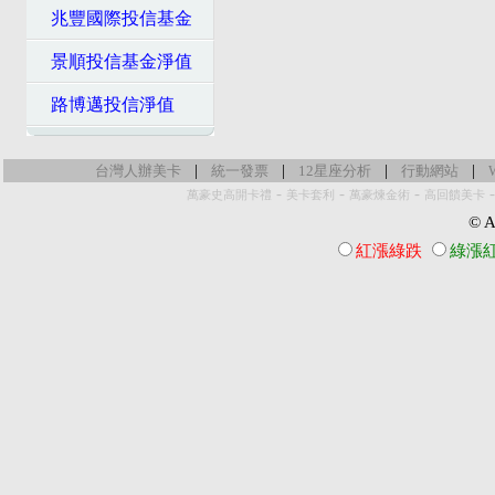
兆豐國際投信基金
景順投信基金淨值
路博邁投信淨值
|
|
|
|
台灣人辦美卡
統一發票
12星座分析
行動網站
-
-
-
萬豪史高開卡禮
美卡套利
萬豪煉金術
高回饋美卡
© Al
紅漲綠跌
綠漲