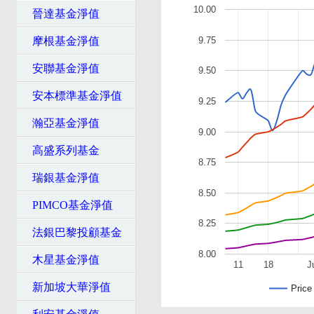
10.00
晉達基金淨值
9.75
摩根基金淨值
安聯基金淨值
9.50
安本標準基金淨值
9.25
瀚亞基金淨值
9.00
高盛系列基金
8.75
瑞銀基金淨值
8.50
PIMCO基金淨值
8.25
法銀巴黎投顧基金
8.00
木星基金淨值
11
18
J
新加坡大華淨值
Price