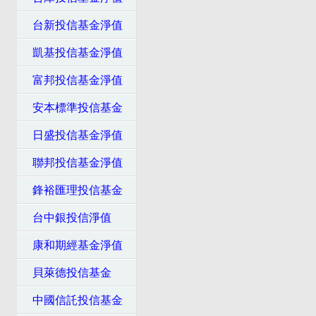
台新投信基金淨值
凱基投信基金淨值
富邦投信基金淨值
安本標準投信基金
日盛投信基金淨值
聯邦投信基金淨值
鋒裕匯理投信基金
台中銀投信淨值
康和期經基金淨值
貝萊德投信基金
中國信託投信基金