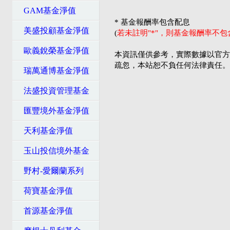
GAM基金淨值
* 基金報酬率包含配息
美盛投顧基金淨值
(
若未註明"*"，則基金報酬率不
歐義銳榮基金淨值
本資訊僅供參考，實際數據以官方
疏忽，本站恕不負任何法律責任。
瑞萬通博基金淨值
法盛投資管理基金
匯豐境外基金淨值
天利基金淨值
玉山投信境外基金
野村-愛爾蘭系列
荷寶基金淨值
首源基金淨值