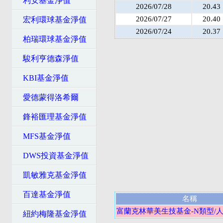
利安基金淨值
2026/07/28
20.43
2026/07/27
20.40
宏利環球基金淨值
2026/07/24
20.37
柏瑞環球基金淨值
駿利亨德森淨值
KBI基金淨值
愛德蒙得洛希爾
鋒裕匯理基金淨值
MFS基金淨值
DWS投資基金淨值
凱敏雅克基金淨值
百達基金淨值
名稱
富蘭克林華美生技基金-N類型/
紐約梅隆基金淨值