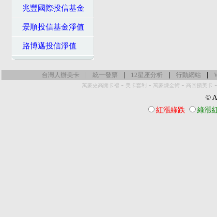
兆豐國際投信基金
景順投信基金淨值
路博邁投信淨值
|
|
|
|
台灣人辦美卡
統一發票
12星座分析
行動網站
-
-
-
萬豪史高開卡禮
美卡套利
萬豪煉金術
高回饋美卡
© Al
紅漲綠跌
綠漲