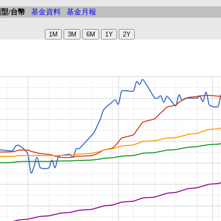
型/台幣
基金資料
基金月報