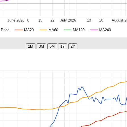
June 2026
8
15
22
July 2026
13
20
August 2
Price
MA20
MA60
MA120
MA240