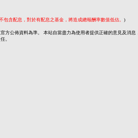
率不包含配息，對於有配息之基金，將造成總報酬率數值低估。
)
官方公佈資料為準。 本站自當盡力為使用者提供正確的意見及消息
責任。