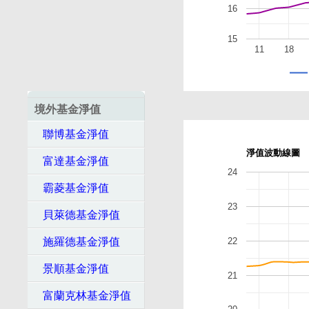
16
15
11
18
境外基金淨值
聯博基金淨值
淨值波動線圖
富達基金淨值
24
霸菱基金淨值
23
貝萊德基金淨值
22
施羅德基金淨值
景順基金淨值
21
富蘭克林基金淨值