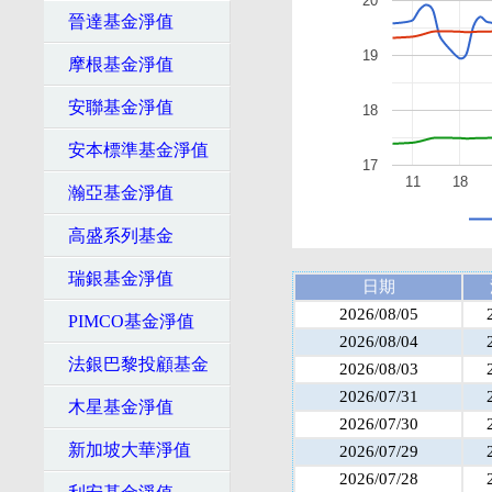
20
晉達基金淨值
19
摩根基金淨值
安聯基金淨值
18
安本標準基金淨值
17
11
18
瀚亞基金淨值
高盛系列基金
瑞銀基金淨值
日期
2026/08/05
PIMCO基金淨值
2026/08/04
法銀巴黎投顧基金
2026/08/03
2026/07/31
木星基金淨值
2026/07/30
新加坡大華淨值
2026/07/29
2026/07/28