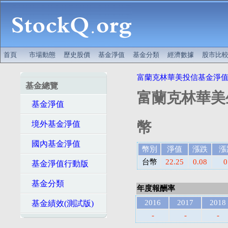
首頁
市場動態
歷史股價
基金淨值
基金分類
經濟數據
股市比
富蘭克林華美投信基金淨
基金總覽
富蘭克林華美
基金淨值
幣
境外基金淨值
國內基金淨值
幣別
淨值
漲跌
漲
台幣
22.25
0.08
0
基金淨值行動版
基金分類
年度報酬率
2016
2017
2018
基金績效(測試版)
-
-
-