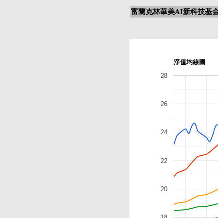
富蘭克林華美AI新科技基金
淨值均線圖
28
26
24
22
20
18