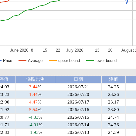
June 2026
8
15
22
July 2026
13
20
August 
Price
Average
upper bound
lower bound
淨值
漲跌比例
日期
淨值
24.03
3.44
%
2026/07/21
24.25
23.23
1.44
%
2026/07/20
23.26
22.90
4.47
%
2026/07/17
23.17
21.92
5.54
%
2026/07/16
23.80
20.77
-4.33
%
2026/07/15
24.74
21.71
-4.91
%
2026/07/14
24.76
22.83
-1.93
%
2026/07/13
24.39