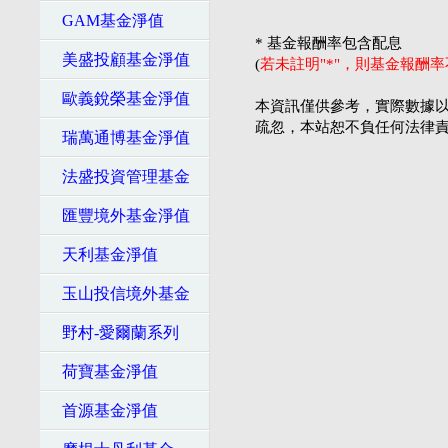
GAM基金淨值
* 基金報酬率包含配息
美盛投顧基金淨值
(
若未註明"*"，則基金報酬
歐義銳榮基金淨值
本資訊僅供參考，實際數據以
疏忽，本站恕不負任何法律
瑞萬通博基金淨值
法盛投資管理基金
匯豐境外基金淨值
天利基金淨值
玉山投信境外基金
野村-愛爾蘭系列
荷寶基金淨值
首源基金淨值