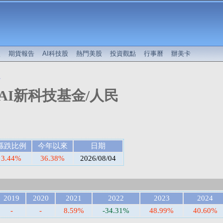
較
期貨報告
AI科技股
熱門美股
投資觀點
行事曆
辦美卡
值
AI新科技基金/人民
漲跌比例
今年以來
日期
3.44%
36.38%
2026/08/04
2019
2020
2021
2022
2023
2024
-
-
8.59%
-34.31%
48.99%
40.60%