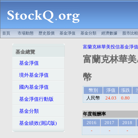
首頁
市場動態
歷史股價
基金淨值
基金分類
經濟數據
股市比
富蘭克林華美投信基金淨
基金總覽
富蘭克林華美
基金淨值
幣
境外基金淨值
國內基金淨值
幣別
淨值
漲跌
人民幣
24.03
0.80
基金淨值行動版
基金分類
年度報酬率
2016
2017
2018
基金績效(測試版)
-
-
-