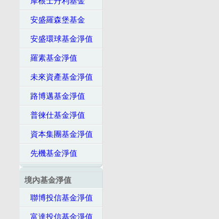
摩根士丹利基金
安盛羅森堡基金
安盛環球基金淨值
羅素基金淨值
未來資產基金淨值
路博邁基金淨值
普徠仕基金淨值
資本集團基金淨值
先機基金淨值
境內基金淨值
聯博投信基金淨值
富達投信基金淨值