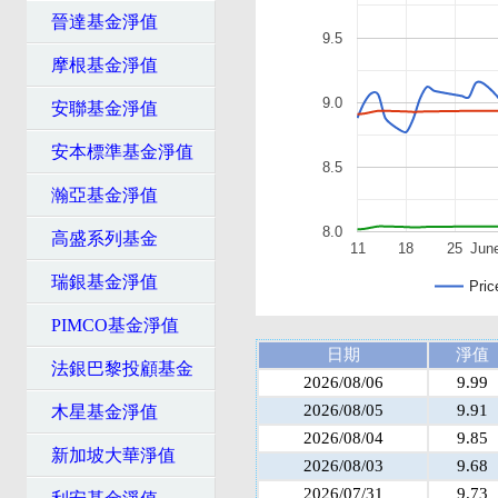
晉達基金淨值
9.5
摩根基金淨值
9.0
安聯基金淨值
安本標準基金淨值
8.5
瀚亞基金淨值
8.0
高盛系列基金
11
18
25
Jun
瑞銀基金淨值
Pric
PIMCO基金淨值
日期
淨值
法銀巴黎投顧基金
2026/08/06
9.99
2026/08/05
9.91
木星基金淨值
2026/08/04
9.85
新加坡大華淨值
2026/08/03
9.68
2026/07/31
9.73