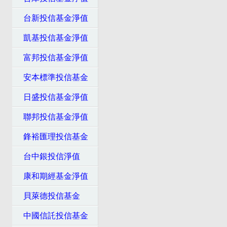
台新投信基金淨值
凱基投信基金淨值
富邦投信基金淨值
安本標準投信基金
日盛投信基金淨值
聯邦投信基金淨值
鋒裕匯理投信基金
台中銀投信淨值
康和期經基金淨值
貝萊德投信基金
中國信託投信基金