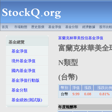
首頁
市場動態
歷史股價
基金淨值
基金分類
經濟數據
股市比
富蘭克林華美投信基金淨值
基金總覽
富蘭克林華美全
基金淨值
N類型
境外基金淨值
國內基金淨值
(台幣)
基金淨值行動版
幣別
淨值
漲跌
漲跌比
基金分類
台幣
9.99
0.08
0.81%
基金績效(測試版)
年度報酬率