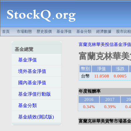
首頁
市場動態
歷史股價
基金淨值
基金分類
經濟數據
股市比
富蘭克林華美投信基金淨
基金總覽
富蘭克林華美
基金淨值
幣別
淨值
漲跌
境外基金淨值
台幣
11.0508
0.0005
國內基金淨值
年度報酬率
基金淨值行動版
2016
2017
20
基金分類
0.34%
0.39%
0.
基金績效(測試版)
富蘭克林華美貨幣市場基金