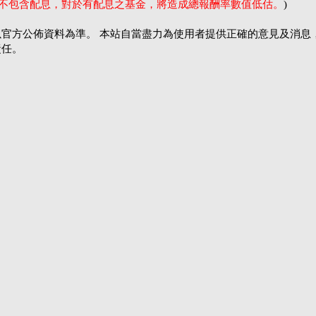
率不包含配息，對於有配息之基金，將造成總報酬率數值低估。
)
官方公佈資料為準。 本站自當盡力為使用者提供正確的意見及消息
責任。