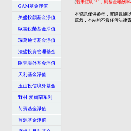
(
若未註明"*"，則基金報酬
GAM基金淨值
本資訊僅供參考，實際數據以
美盛投顧基金淨值
疏忽，本站恕不負任何法律
歐義銳榮基金淨值
瑞萬通博基金淨值
法盛投資管理基金
匯豐境外基金淨值
天利基金淨值
玉山投信境外基金
野村-愛爾蘭系列
荷寶基金淨值
首源基金淨值