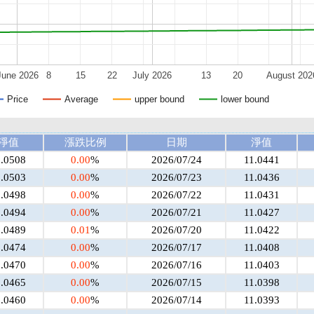
June 2026
8
15
22
July 2026
13
20
August 202
Price
Average
upper bound
lower bound
淨值
漲跌比例
日期
淨值
1.0508
0.00
%
2026/07/24
11.0441
1.0503
0.00
%
2026/07/23
11.0436
1.0498
0.00
%
2026/07/22
11.0431
1.0494
0.00
%
2026/07/21
11.0427
1.0489
0.01
%
2026/07/20
11.0422
1.0474
0.00
%
2026/07/17
11.0408
1.0470
0.00
%
2026/07/16
11.0403
1.0465
0.00
%
2026/07/15
11.0398
1.0460
0.00
%
2026/07/14
11.0393