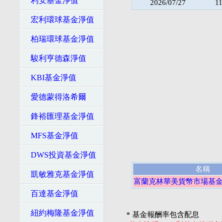
利安基金淨值
2026/07/27
1
宏利環球基金淨值
柏瑞環球基金淨值
駿利亨德森淨值
KBI基金淨值
愛德蒙得洛希爾
鋒裕匯理基金淨值
MFS基金淨值
DWS投資基金淨值
名稱
凱敏雅克基金淨值
富蘭克林華美貨幣市場基金
百達基金淨值
紐約梅隆基金淨值
* 基金報酬率包含配息