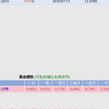
1.0455
0.01
%
2026/07/13
11.0388
基金績效
(
可點按欄位名稱排序
)
一日
一週
一個月
三個月
六個月
一年
/台幣
0.00%
0.03%
0.13%
0.40%
0.78%
1.54