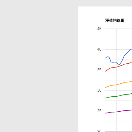
淨值均線圖
45
40
35
30
25
20