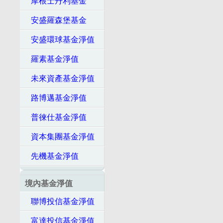
摩根士丹利基金
安盛羅森堡基金
安盛環球基金淨值
羅素基金淨值
未來資產基金淨值
路博邁基金淨值
普徠仕基金淨值
資本集團基金淨值
先機基金淨值
境內基金淨值
聯博投信基金淨值
富達投信基金淨值