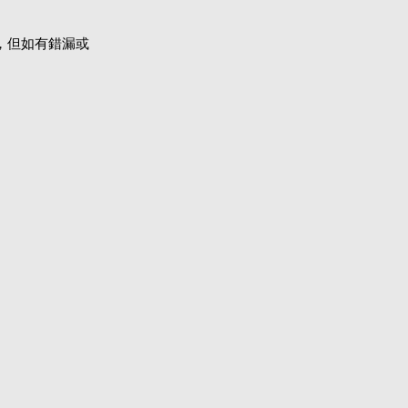
，但如有錯漏或