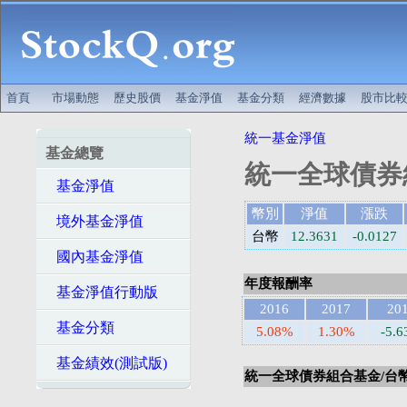
首頁
市場動態
歷史股價
基金淨值
基金分類
經濟數據
股市比
統一基金淨值
基金總覽
統一全球債券
基金淨值
幣別
淨值
漲跌
境外基金淨值
台幣
12.3631
-0.0127
國內基金淨值
年度報酬率
基金淨值行動版
2016
2017
20
基金分類
5.08%
1.30%
-5.
基金績效(測試版)
統一全球債券組合基金/台