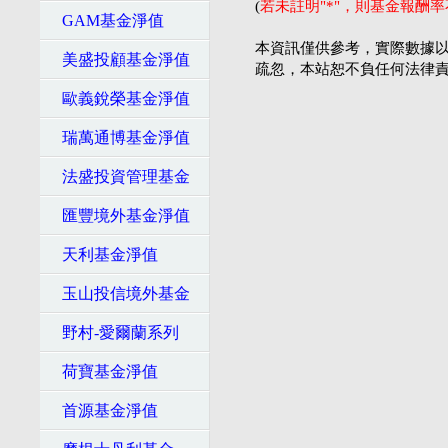
(
若未註明"*"，則基金報酬
GAM基金淨值
本資訊僅供參考，實際數據以
美盛投顧基金淨值
疏忽，本站恕不負任何法律
歐義銳榮基金淨值
瑞萬通博基金淨值
法盛投資管理基金
匯豐境外基金淨值
天利基金淨值
玉山投信境外基金
野村-愛爾蘭系列
荷寶基金淨值
首源基金淨值