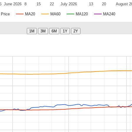
5
June 2026
8
15
22
July 2026
13
20
August 2
Price
MA20
MA60
MA120
MA240