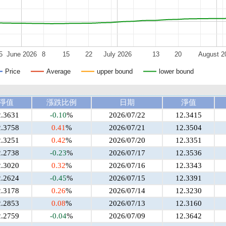
5
June 2026
8
15
22
July 2026
13
20
August 2
Price
Average
upper bound
lower bound
淨值
漲跌比例
日期
淨值
2.3631
-0.10
%
2026/07/22
12.3415
2.3758
0.41
%
2026/07/21
12.3504
2.3251
0.42
%
2026/07/20
12.3351
2.2738
-0.23
%
2026/07/17
12.3536
2.3020
0.32
%
2026/07/16
12.3343
2.2624
-0.45
%
2026/07/15
12.3391
2.3178
0.26
%
2026/07/14
12.3230
2.2853
0.08
%
2026/07/13
12.3160
2.2759
-0.04
%
2026/07/09
12.3642