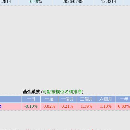
2.2814
-0.49
%
2026/07/08
12.3214
基金績效
(
可點按欄位名稱排序
)
一日
一週
一個月
三個月
六個月
一年
幣
-0.10%
0.82%
0.21%
1.39%
1.10%
6.83%