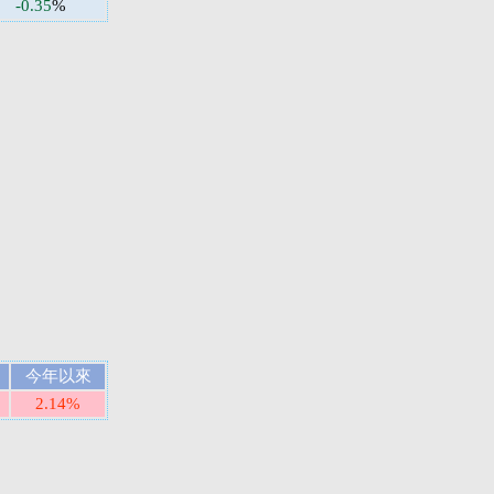
-0.35
%
今年以來
2.14%