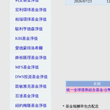
利安基金淨值
2026/07/23
1
宏利環球基金淨值
柏瑞環球基金淨值
駿利亨德森淨值
KBI基金淨值
愛德蒙得洛希爾
鋒裕匯理基金淨值
MFS基金淨值
DWS投資基金淨值
名稱
凱敏雅克基金淨值
統一全球債券組合基金/台
百達基金淨值
紐約梅隆基金淨值
* 基金報酬率包含配息