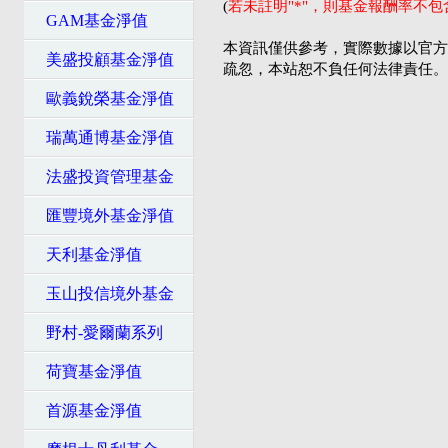
(
若未註明"*"，則基金報酬率不
GAM基金淨值
本資訊僅供參考，實際數據以官方
美盛投顧基金淨值
疏忽，本站恕不負任何法律責任。
歐義銳榮基金淨值
瑞萬通博基金淨值
法盛投資管理基金
匯豐境外基金淨值
天利基金淨值
玉山投信境外基金
野村-愛爾蘭系列
荷寶基金淨值
首源基金淨值