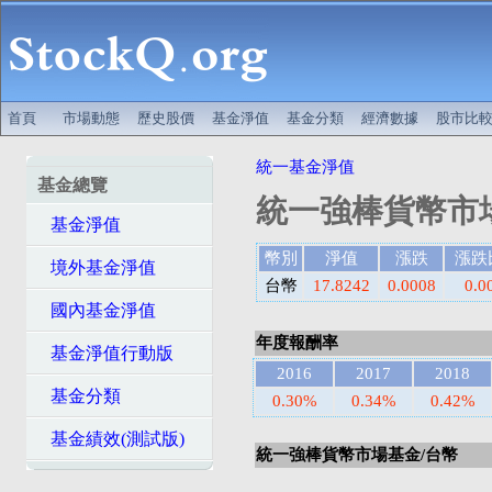
首頁
市場動態
歷史股價
基金淨值
基金分類
經濟數據
股市比
統一基金淨值
基金總覽
統一強棒貨幣市
基金淨值
幣別
淨值
漲跌
漲跌
境外基金淨值
台幣
17.8242
0.0008
0.0
國內基金淨值
年度報酬率
基金淨值行動版
2016
2017
2018
基金分類
0.30%
0.34%
0.42%
基金績效(測試版)
統一強棒貨幣市場基金/台幣