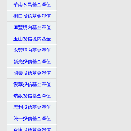
華南永昌基金淨值
街口投信基金淨值
匯豐境內基金淨值
玉山投信境內基金
永豐境內基金淨值
新光投信基金淨值
國泰投信基金淨值
復華投信基金淨值
瑞銀投信基金淨值
宏利投信基金淨值
統一投信基金淨值
合庫投信基金淨值