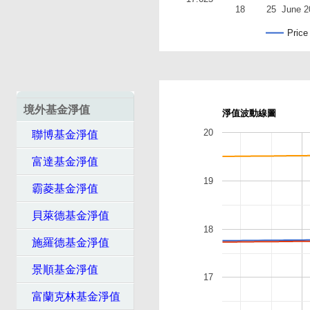
18
25
June 2
Price
境外基金淨值
淨值波動線圖
20
聯博基金淨值
富達基金淨值
19
霸菱基金淨值
貝萊德基金淨值
18
施羅德基金淨值
景順基金淨值
17
富蘭克林基金淨值