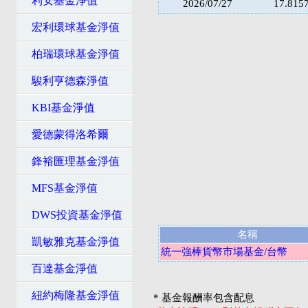
利安基金淨值
2026/07/27
17.815
宏利環球基金淨值
柏瑞環球基金淨值
駿利亨德森淨值
KBI基金淨值
愛德蒙得洛希爾
鋒裕匯理基金淨值
MFS基金淨值
DWS投資基金淨值
名稱
凱敏雅克基金淨值
統一強棒貨幣市場基金/台幣
百達基金淨值
紐約梅隆基金淨值
* 基金報酬率包含配息