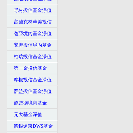
野村投信基金淨值
富蘭克林華美投信
瀚亞境內基金淨值
安聯投信境內基金
柏瑞投信基金淨值
第一金投信基金
摩根投信基金淨值
群益投信基金淨值
施羅德境內基金
元大基金淨值
德銀遠東DWS基金